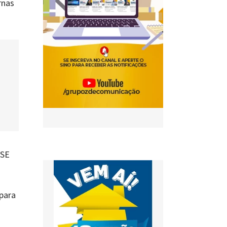
rnas
TSE
 para