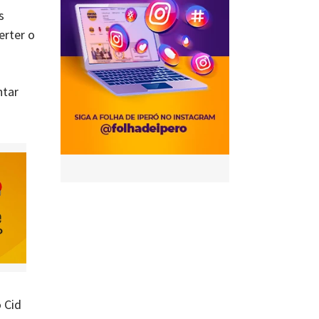
s
erter o
ntar
 Cid