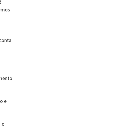
2
demos
 conta
imento
o e
u o