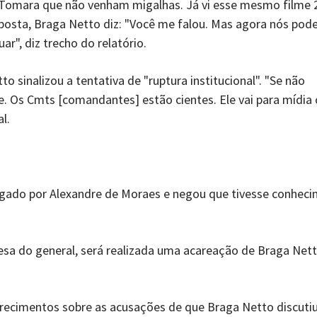
 Tomara que não venham migalhas. Já vi esse mesmo filme 
sposta, Braga Netto diz: "Você me falou. Mas agora nós po
ar", diz trecho do relatório.
sinalizou a tentativa de "ruptura institucional". "Se não
e. Os Cmts [comandantes] estão cientes. Ele vai para mídia
l.
ogado por Alexandre de Moraes e negou que tivesse conhec
fesa do general, será realizada uma acareação de Braga Nett
arecimentos sobre as acusações de que Braga Netto discuti