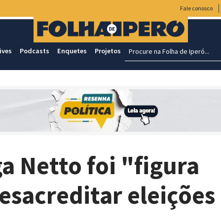
Fale conosco
ives
Podcasts
Enquetes
Projetos
a Netto foi "figura
esacreditar eleições