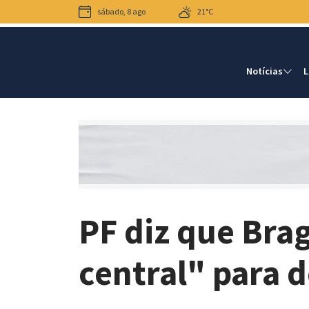
sábado, 8 ago
21°C
Notícias
L
PF diz que Brag
central" para d