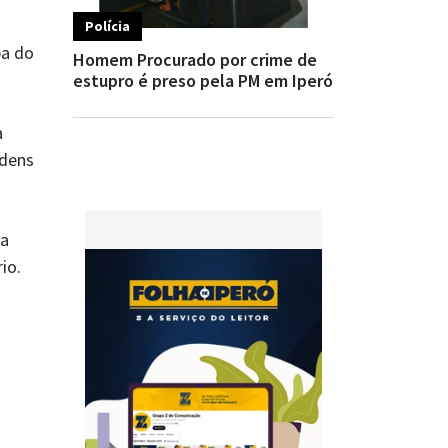
Polícia
pa do
Homem Procurado por crime de
estupro é preso pela PM em Iperó
a
rdens
 a
io.