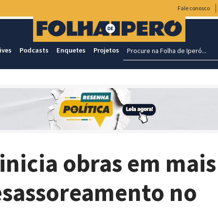
Fale conosco
ives
Podcasts
Enquetes
Projetos
inicia obras em mais
desassoreamento no