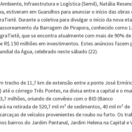
 Ambiente, Infraestrutura e Logística (Semil), Natália Resend
na, estiveram em Guarulhos para anunciar o início das obras
ietê. Durante a coletiva para divulgar o início da nova eta
sassoreamento da Barragem de Pirapora, conhecido como L
graTietê, que se encontra atualmente com mais de 90% de
 R$ 150 milhões em investimentos. Estes anúncios fazem 
dial da Água, celebrado neste sábado (22).
trecho de 11,7 km de extensão entre a ponte José Ermíri
 até o córrego Três Pontes, na divisa entre a capital e o mu
3,7 milhões, oriundo de convênio com o BID (Banco
rá na retirada de 520,7 mil m³ de sedimentos, 40 mil m³ de
carcaças de veículos provenientes de roubo ou furto. Os tra
os bairros do Jardim Pantanal, Jardim Helena na Capital e V