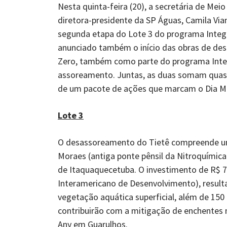
Nesta quinta-feira (20), a secretária de Meio
diretora-presidente da SP Águas, Camila Via
segunda etapa do Lote 3 do programa IntegraT
anunciado também o início das obras de de
Zero, também como parte do programa Inte
assoreamento. Juntas, as duas somam quase
de um pacote de ações que marcam o Dia Mun
Lote 3
O desassoreamento do Tietê compreende um 
Moraes (antiga ponte pênsil da Nitroquímica)
de Itaquaquecetuba. O investimento de R$ 7
Interamericano de Desenvolvimento), resulta
vegetação aquática superficial, além de 150 
contribuirão com a mitigação de enchentes n
Any em Guarulhos.