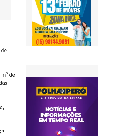
 de
l m³ de
 das
o,
SP