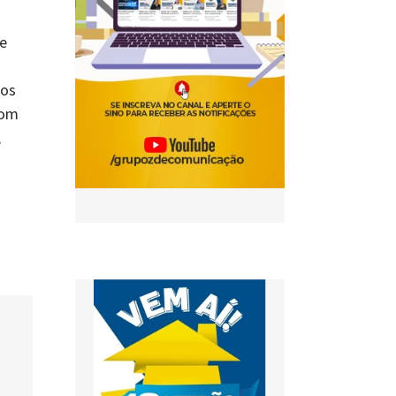
 e
mos
com
,