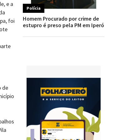
e, e a
Polícia
 da
Homem Procurado por crime de
pa, foi
estupro é preso pela PM em Iperó
ote
parte
o de
nicípio
balhos
ila