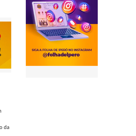
m
o da